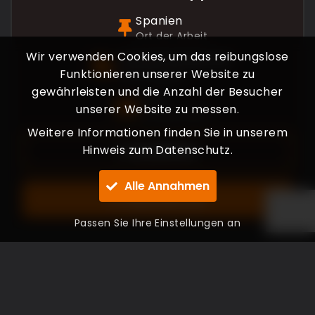
Spanien
Ort der Arbeit
Wir verwenden Cookies, um das reibungslose
Schwertransporter
Funktionieren unserer Website zu
Fahrzeugtyp
gewährleisten und die Anzahl der Besucher
C+E
unserer Website zu messen.
Führerschein
Weitere Informationen finden Sie in unserem
Hinweis zum Datenschutz.
Einzelheiten
Alle Annahmen
Bewerben bei
Passen Sie Ihre Einstellungen an
1